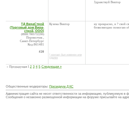
Здравствуй Виктор
ТД ВираСтрой
Кузема Виктор
ну прекрасно, и ? свой с
(Торговый дом Вира-
безвозмездно помогаю об
строй, ООО)
(ИНН:7805732200)
Перевозчик ,
Санкт-Петербург
Код:861481
#20
* контакт был изменен или
удален
« Предыдущая
1
2
3
4
5
Следующая »
Общественные модераторы:
Президиум Д КС
Администрация сайта не несет ответственности за информацию, публикуемую в ф
Сообщения о незаконно размещенной информации на форуме присылайте на адр