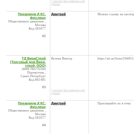
* контакт был изменен или
удален
Президиум Д КС,
Дмитрий
Можно ссылку на паспо
физ.лицо
Общественное движение ,
Москва
Код:581877
#2
ТД ВираСтрой
Кузема Виктор
https://ati.su/firms/246851
(Торговый дом Вира-
строй, ООО)
(ИНН:7805732200)
Перевозчик ,
Санкт-Петербург
Код:861481
#3
* контакт был изменен или
удален
Президиум Д КС,
Дмитрий
Приглашайте их в тему
физ.лицо
Общественное движение ,
Москва
Код:581877
#4