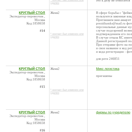
* контакт был изменен или
это к делу не относится
удален
КРУГЛЫЙ СТОЛ
Женя2
В сфере борьбы с "фейко
Экспедитор-перевозчик ,
пользуются законные вла
Москва
Приглашаем ваш аккаунт 
Код:1858658
prezidiumks@mail.ru фот
персональные данные нуж
случае подозрений возмо
#14
подтверждением его по
* контакт был изменен или
удален
В случае отказа КС име
Данной регистрацией пол
При отправке фото на п
и свои название и код ре
и кода регистрации - фо
для реги 246851
КРУГЛЫЙ СТОЛ
Женя2
Микс логистика
Экспедитор-перевозчик ,
Москва
пригашены
Код:1858658
#15
* контакт был изменен или
удален
КРУГЛЫЙ СТОЛ
Женя2
фирмы по учредителю
Экспедитор-перевозчик ,
Москва
Код:1858658
#16