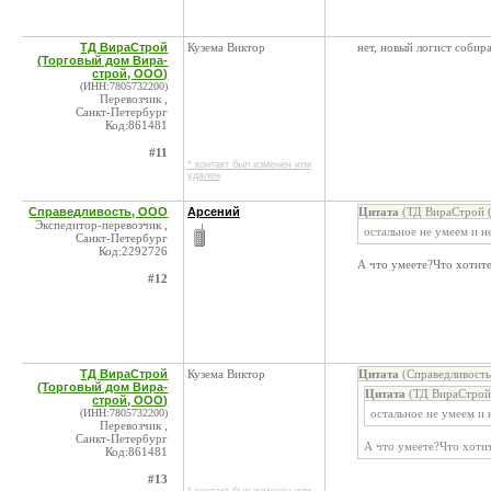
ТД ВираСтрой
Кузема Виктор
нет, новый логист собира
(Торговый дом Вира-
строй, ООО)
(ИНН:7805732200)
Перевозчик ,
Санкт-Петербург
Код:861481
#11
* контакт был изменен или
удален
Справедливость, ООО
Арсений
Цитата
(ТД ВираСтрой (
Экспедитор-перевозчик ,
остальное не умеем и н
Санкт-Петербург
Код:2292726
А что умеете?Что хотит
#12
ТД ВираСтрой
Кузема Виктор
Цитата
(Справедливость
(Торговый дом Вира-
Цитата
(ТД ВираСтрой 
строй, ООО)
(ИНН:7805732200)
остальное не умеем и 
Перевозчик ,
Санкт-Петербург
А что умеете?Что хоти
Код:861481
#13