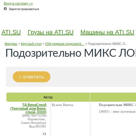
Вход в систему >>
Зарегистрироваться
ATI.SU
Грузы на ATI.SU
Машины на ATI.SU
Форумы
>
Круглый стол
>
Обсуждение подозрите...
>
Подозрительно МИКС Л...
Подозрительно МИКС ЛО
ОТВЕТИТЬ
Автор
ТД ВираСтрой
Кузема Виктор
Подозрительно МИКС
(Торговый дом Вира-
246851 - явно купленная 
строй, ООО)
(ИНН:7805732200)
Перевозчик ,
Санкт-Петербург
Код:861481
#1