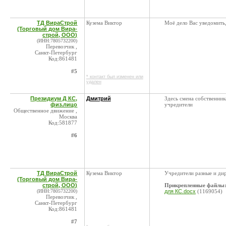
ТД ВираСтрой
Кузема Виктор
Моё дело Вас уведомить,
(Торговый дом Вира-
строй, ООО)
(ИНН:7805732200)
Перевозчик ,
Санкт-Петербург
Код:861481
#5
* контакт был изменен или
удален
Президиум Д КС,
Дмитрий
Здесь смена собственник
физ.лицо
учредители
Общественное движение ,
Москва
Код:581877
#6
ТД ВираСтрой
Кузема Виктор
Учредители разные и ди
(Торговый дом Вира-
строй, ООО)
Прикрепленные файлы
(ИНН:7805732200)
для КС.docx
(1169054)
Перевозчик ,
Санкт-Петербург
Код:861481
#7