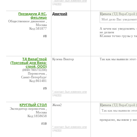
* контакт был изменен или
удален
Президиум Д КС,
Дмитрий
Цитата
(ТД ВираСтрой (
физ.лицо
Моё дело Вас уведомить
Общественное движение ,
Москва
Код:581877
А зачем нас уведомлять -
не делаем
КСники точно грузы у та
#8
ТД ВираСтрой
Кузема Виктор
Так как мы выявили этот
(Торговый дом Вира-
строй, ООО)
(ИНН:7805732200)
Перевозчик ,
Санкт-Петербург
Код:861481
#9
* контакт был изменен или
удален
КРУГЛЫЙ СТОЛ
Женя2
Цитата
(ТД ВираСтрой (
Экспедитор-перевозчик ,
Так как мы выявили это
Москва
Код:1858658
прекрасно, вы взяли у ни
#10
* контакт был изменен или
удален