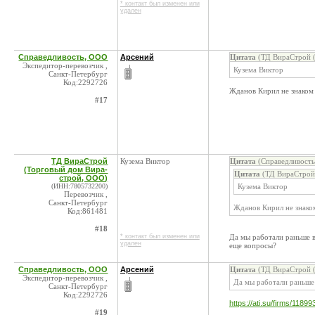
* контакт был изменен или
удален
Справедливость, ООО
Арсений
Цитата
(ТД ВираСтрой (
Экспедитор-перевозчик ,
Кузема Виктор
Санкт-Петербург
Код:2292726
Жданов Кирил не знаком
#17
ТД ВираСтрой
Кузема Виктор
Цитата
(Справедливость
(Торговый дом Вира-
Цитата
(ТД ВираСтрой 
строй, ООО)
(ИНН:7805732200)
Кузема Виктор
Перевозчик ,
Санкт-Петербург
Жданов Кирил не знако
Код:861481
#18
* контакт был изменен или
Да мы работали раньше 
удален
еще вопросы?
Справедливость, ООО
Арсений
Цитата
(ТД ВираСтрой (
Экспедитор-перевозчик ,
Да мы работали раньше
Санкт-Петербург
Код:2292726
https://ati.su/firms/11899
#19