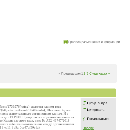
Правила размещения информации
« Предыдущая
1
2
3
Следующая »
Цитир. выдел.
rms/1738976/rating), является клоном трех
Цитировать
(https://ati.su/firms/790407/info), Шевченко Артем
шения к вышеуказанным организациям клонам. И в
писку с ЕГРЮЛ. Прошу так же обратить внимание на
Пожаловаться
де Краснодарского края, дело № А32-48747/2019
ие каких либо взаимоотношений между организациями.
311-ea11-bb9a-0cc47af30c1a)
Наверх