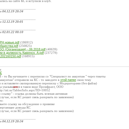
ались на сайте КС и вступили в клуб.
_____________________
ом
04.12.19 20:34
_____________________
ом
12.12.19 20:01
_____________________
ом
02.01.22 00:10
:
РН новые.pdf
(186912)
общества.pdf
(250825)
О (Организация) -.06.2018.pdf
(40639)
и в должность Каменск. А.pdf
(237279)
1202160150.pdf
(168915)
м
КС
И - то Вы начинаете с переписки со "Специалист по аккунтам " через тикеты
 аккунтам" отправили на КС - то заводите в
этой папке
свою тему
 и вставляете скопированную переписку с Модераторами (без файла)
а указыва
ютс
я в таком виде Промфрахт, ООО
p://ati.su/Tables/Info.aspx?ID=10052
р ссылку" - ссылка должны быть зеленая активная
случае, если КС решит связь разорвать по заявлению)
то:
ываете ссылку на обсуждение о привязке
овергающие доводы КС
случае, если КС решит связь разорвать по заявлению)
_____________________
ом
04.12.19 20:34
_____________________