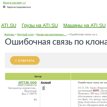
Вход в систему >>
Зарегистрироваться
ATI.SU
Грузы на ATI.SU
Машины на ATI.SU
Форумы
>
Круглый стол
>
Архив рассмотренных ...
>
Ошибочная связь по к...
Ошибочная связь по клон
ОТВЕТИТЬ
Автор
АРТТЭК, ООО
Андрей
Ошибочная связь по к
(ИНН:2348040119)
14.11.19г. было обнаруж
Экспедитор-перевозчик ,
организаций
ЮТС
-Логис
Краснодар
Петрович, ИП код 218285
Код:1738976
обоснование своего зая
тот факт, что между ор
#1
(http://kad.arbitr.ru/C
Так же обращаем ваше вн