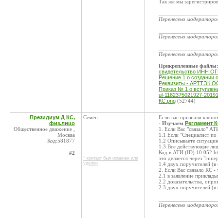
Так же мы зарегистриров
____________________
Перенесено модератор
____________________
Перенесено модератор
____________________
Перенесено модератор
Прикрепленные файлы
свидетельство ИНН ОГ
Решение 1 о создании 
Реквизиты - АРТТЭК ОО
Приказ № 1 о вступлени
ul-1182375021927-2019
КС.png
(52744)
Президиум Д КС,
Семён
Если вас признали клоно
физ.лицо
- Изучаем
Регламент 
Общественное движение ,
1. Если Вас "связало" АТ
Москва
1.1 Если "Специалист по
Код:581877
1.2 Описываете ситуацию
1.3 Все действующие лиц
Код в АТИ (ID) 10 052 htt
#2
это делается через "гипе
* контакт был изменен или
удален
1.4 двух поручителей (в 
2. Если Вас связало КС - 
2.1 в заявление приклад
2.2 доказательства, опр
2.3 двух поручителей (в 
____________________
Перенесено модератор
____________________