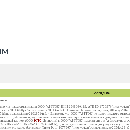
ам
Сообщение
лонам
ено что наша организация ООО "АРТТЭК" ИНН 2348040119, АТИ ID 1738976(https://ati.su/fi
тик 1280114(https://ati.su/firms/1280114/info), Новикова Наталья Викторовна, ИП код 790407
1(https://ati.su/firms/2182851/info). Заявляем, что ООО "АРТТЭК" не имеет никакого отно
вленного требования предоставляем полный комплект приостанавливающих документов и вы
ганизацией клоном (ООО
ЮТС
-Логистик) и ООО "АРТТЭК" имеется спор в Арбитражном су
ard/a301c1fb-e7d2-494b-a362-08f2032b50cb), данный факт полностью подтверждает отсутств
имание что ранее был создал Тикет № 142877367 (https://ati.su/tickets/messages/285dac29-e