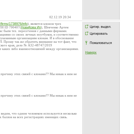
02.12.19 20:34
su/firms/1738976/info
), является клоном трех
Цитир. выдел.
АТИ ID 790407(
НовиКова Ип
), Шевченко Артем
нас были тех. пересечения с данными фирмами.
Цитировать
ациями со своих личных ноутбуков, и соответственно
еуказанным организациям клонам. И в обоснование
. Прошу так же обратить внимание на тот факт, что
Пожаловаться
кого края, дело № А32-48747/2019
ие каких либо взаимоотношений между организациями.
Наверх
причину этих связей с клонами?? Мы никак к ним не
причину этих связей с клонами?? Мы никак к ним не
 видим, что одним человеком используется несколько
х баллов на всех регистрациях имеющих связь.