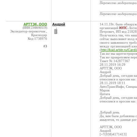
Перенесено модератор
____________________
Перенесено модератор
АРТТЭК, ООО
Андрей
14.11.19г. было обнар
(ИНН:2348040119)
организаций
ЮТС
-Логи
Экспедитор-перевозчик ,
Петрович, ИП код 21828
Краснодар
Получилось так, что наш
Код:1738976
сейчас выполняют вход 
своего заявленного треб
#3
между организацией кл
(
http://kad.arbitr.ru/Ca
Так же мы зарегистриров
Так же прикрепляем пере
Тикет № 142877367
28.11.2019 16:29
АРТТЭК, ООО
Андрей
Добрый день, сегодня н
относимся и просим нас у
28.11.2019 18:11
АвтоТрансИнфо, Специал
Мария
Цитата
Добрый день, сегодня н
относимся и просим нас у
Добрый день.
Да, вам была добавлена 
аккаунтов, то данные ре
АРТТЭК, ООО
Андрей
[+7(938)4171413]