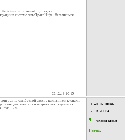
/autotrust.info/Forum/Topic.aspx?
итуаций в системе АвтоТрансИнфо. Независимая
03.12.19 10:15
 вопроса по ошибочной связи с компаниями клонами.
Цитир. выдел.
ет свою деятельность и за время нахождения на
ОО "АРТТЭК".
Цитировать
Пожаловаться
Наверх