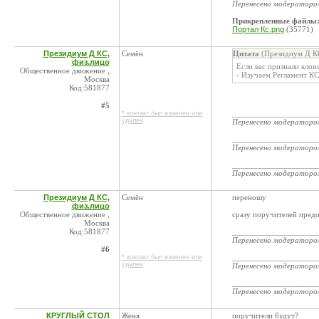
Перенесено модератор
Прикрепленные файлы
Портал Кс.png
(35771)
Президиум Д КС,
Семён
Цитата
(Президиум Д КС
физ.лицо
Если вас признали клон
Общественное движение ,
- Изучаем Регламент КС
Москва
Код:581877
#5
____________________
* контакт был изменен или
удален
Перенесено модератор
____________________
Перенесено модератор
____________________
Перенесено модератор
Президиум Д КС,
Семён
переношу
физ.лицо
Общественное движение ,
сразу поручителей предо
Москва
Код:581877
____________________
Перенесено модератор
#6
____________________
* контакт был изменен или
удален
Перенесено модератор
____________________
Перенесено модератор
КРУГЛЫЙ СТОЛ
Женя
поручители будут?