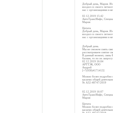
Добрый день, Мария. Из 
входил со своего личног
нас с организациями в ко
02.12.2019 15:42
АвтоТрансИнфо, Специал
Мария
Цитата
Добрый день, Мария. Из 
входил со своего личног
нас с организациями в ко
Добрый день.
Мы не сможем снять связ
рассматриваем снятие св
В данный момент, связь 
баллам, то по их запрос
02.12.2019 16:04
АРТТЭК, ООО
Андрей
[+7(938)4171413]
Можно более подробно п
касаемо общей деятельно
№ А32-48747/2019
02.12.2019 16:07
АвтоТрансИнфо, Специал
Мария
Цитата
Можно более подробно п
касаемо общей деятельно
№ А32-48747/2019