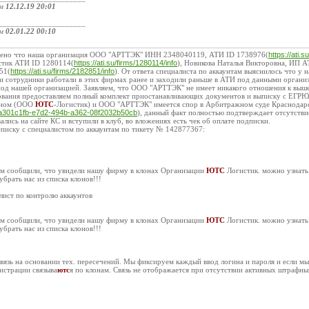
ом
12.12.19 20:01
_____________________
ом
02.01.22 00:10
ужено что наша организация ООО "АРТТЭК" ИНН 2348040119, АТИ ID 1738976(
https://ati.
стик АТИ ID 1280114(
https://ati.su/firms/1280114/info
), Новикова Наталья Викторовна, ИП 
51(
https://ati.su/firms/2182851/info
). От ответа специалиста по аккаунтам выяснилось что у 
и сотрудники работали в этих фирмах ранее и заходили раньше в АТИ под данными организ
под нашей организацией. Заявляем, что ООО "АРТТЭК" не имеет никакого отношения к выш
ования предоставляем полный комплект приостанавливающих документов и выписку с ЕГРЮЛ
оном (ООО
ЮТС
-Логистик) и ООО "АРТТЭК" имеется спор в Арбитражном суде Краснодарс
rd/a301c1fb-e7d2-494b-a362-08f2032b50cb
), данный факт полностью подтверждает отсутств
ались на сайте КС и вступили в клуб, во вложениях есть чек об оплате подписки.
писку с специалистом по аккаунтам по тикету № 142877367:
ам сообщили, что увидели нашу фирму в клонах Организации
ЮТС
Логистик. можно узнать 
брать нас из списка клонов!!!
ист по контролю аккаунтов
ам сообщили, что увидели нашу фирму в клонах Организации
ЮТС
Логистик. можно узнать 
брать нас из списка клонов!!!
связь на основании тех. пересечений. Мы фиксируем каждый ввод логина и пароля и если мы
гистрации связыва
ютс
я по клонам. Связь не отображается при отсутствии активных штрафны