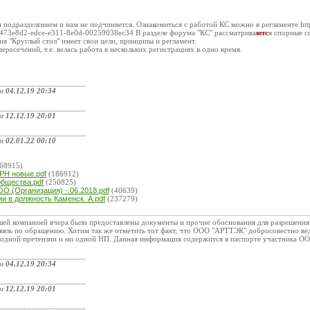
подразделением и нам не подчиняется. Ознакомиться с работой КС можно в регламенте http:/
473e8d2-edce-e311-8e0d-00259038ec34 В разделе форума "КС" рассматрива
ютс
я спорные с
я "Круглый стол" имеет свои цели, принципы и регламент.
пересечений, т.е. велась работа в нескольких регистрациях в одно время.
_____________________
ом
04.12.19 20:34
_____________________
ом
12.12.19 20:01
_____________________
ом
02.01.22 00:10
:
68915)
РН новые.pdf
(186912)
общества.pdf
(250825)
О (Организация) -.06.2018.pdf
(40639)
и в должность Каменск. А.pdf
(237279)
шей компанией вчера были предоставлены документы и прочие обоснования для разрешения
язь по обращению. Хотим так же отметить тот факт, что ООО "АРТТЭК" добросовестно вед
 одной претензии и ни одной НП. Данная информация содержится в паспорте участника О
_____________________
ом
04.12.19 20:34
_____________________
ом
12.12.19 20:01
_____________________