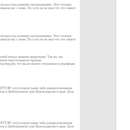
а входил под разными организациями. Этот человек
вязала нас с ними. По сути он не знал что это свяжет
а входил под разными организациями. Этот человек
вязала нас с ними. По сути он не знал что это свяжет
чений между вашими аккаунтами. Так же, мы
омента пересечения не прошли.
подтвердят, что вы не имеете отношения к штрафным
"АРТТЭК" отсутствуют какие либо взаимоотношения
пор в Арбитражном суде Краснодарского края. Дело
"АРТТЭК" отсутствуют какие либо взаимоотношения
пор в Арбитражном суде Краснодарского края. Дело