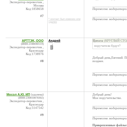
Экспедитор-перевозчик ,
Москва
____________________
Код:1858658
Перенесено модератор
____________________
#7
Перенесено модератор
* контакт был изменен или
удален
АРТТЭК, ООО
Андрей
Цитата
(КРУГЛЫЙ СТОЛ 
(ИНН:2348040119)
поручители будут?
Экспедитор-перевозчик ,
Краснодар
Код:1738976
Добрый день,Евгений. П
#8
позднее.
____________________
Перенесено модератор
____________________
Перенесено модератор
Мосол А.Ю. ИП
(удалена)
Добрый день!
(ИНН:230810878302)
Мое поручительство.
Экспедитор-перевозчик ,
Краснодар
____________________
Код:5147542
Перенесено модератор
#9
____________________
Перенесено модератор
Прикрепленные файлы