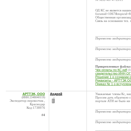
ОД КС не является нашим 
forumid=1067&topicid=8
Общественная организаци
Связь на основании тех. 
____________________
Перенесено модератор
____________________
Перенесено модератор
____________________
Перенесено модератор
Прикрепленные файлы
Чек оплаты по КС.pdf
(1
свидетельство ИНН ОГ
Решение 1 о создании 
Реквизиты - АРТТЭК ОО
Приказ № 1 о вступлени
АРТТЭК, ООО
Андрей
Уважаемые члены Кс, на
(ИНН:2348040119)
Просим дать обратную св
Экспедитор-перевозчик ,
портале АТИ не было ни
Краснодар
Код:1738976
____________________
Перенесено модератор
#4
____________________
Перенесено модератор
____________________