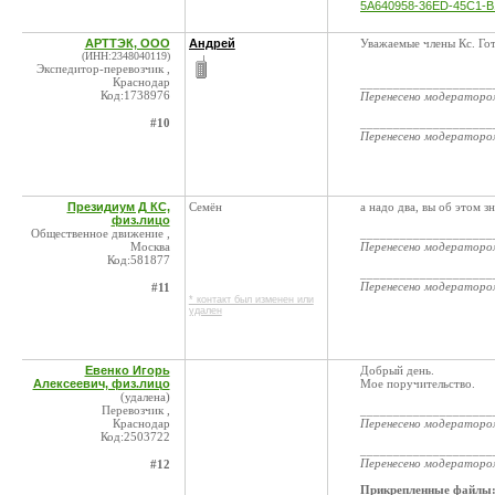
5A640958-36ED-45C1-B
АРТТЭК, ООО
Андрей
Уважаемые члены Кс. Го
(ИНН:2348040119)
Экспедитор-перевозчик ,
Краснодар
____________________
Код:1738976
Перенесено модератор
#10
____________________
Перенесено модератор
Президиум Д КС,
Семён
а надо два, вы об этом зн
физ.лицо
Общественное движение ,
____________________
Москва
Перенесено модератор
Код:581877
____________________
Перенесено модератор
#11
* контакт был изменен или
удален
Евенко Игорь
Добрый день.
Алексеевич, физ.лицо
Мое поручительство.
(удалена)
Перевозчик ,
____________________
Краснодар
Перенесено модератор
Код:2503722
____________________
Перенесено модератор
#12
Прикрепленные файлы