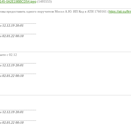
145-0A2E19BBCD54.jpeg
(1495553)
товы предоставить одного поручителя Мосол А.Ю. ИП Код в АТИ 1760161 (
https://ati.su/f
_____________________
ом
12.12.19 20:01
_____________________
ом
02.01.22 00:10
аете с 02.12
_____________________
ом
12.12.19 20:01
_____________________
ом
02.01.22 00:10
_____________________
ом
12.12.19 20:01
_____________________
ом
02.01.22 00:10
: