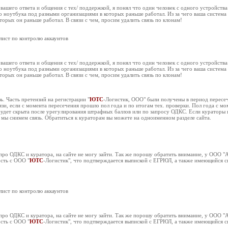
вашего ответа и общения с тех/ поддержкой, я понял что один человек с одного устройств
о ноутбука под разными организациями в которых раньше работал. Из за чего ваша система с
торых он раньше работал. В связи с чем, просим удалить связь по клонам!
ист по контролю аккаунтов
вашего ответа и общения с тех/ поддержкой, я понял что один человек с одного устройств
о ноутбука под разными организациями в которых раньше работал. Из за чего ваша система с
торых он раньше работал. В связи с чем, просим удалить связь по клонам!
ь. Часть претензий на регистрации "
ЮТС
-Логистик, ООО" были получены в период пересе
язи, если с момента пересечения прошло пол года и по итогам тех. проверки. Пол года с м
будет скрыта после урегулирования штрафных баллов или по запросу ОДКС. Если кураторы 
у мы снимем связь. Обратиться к кураторам вы можете на одноименном разделе сайта.
ро ОДКС и куратора, на сайте не могу зайти. Так же порошу обратить внимание, у ООО 
сть с ООО "
ЮТС
-Логистик", что подтверждается выпиской с ЕГРЮЛ, а также имеющийся с
ист по контролю аккаунтов
ро ОДКС и куратора, на сайте не могу зайти. Так же порошу обратить внимание, у ООО 
сть с ООО "
ЮТС
-Логистик", что подтверждается выпиской с ЕГРЮЛ, а также имеющийся с