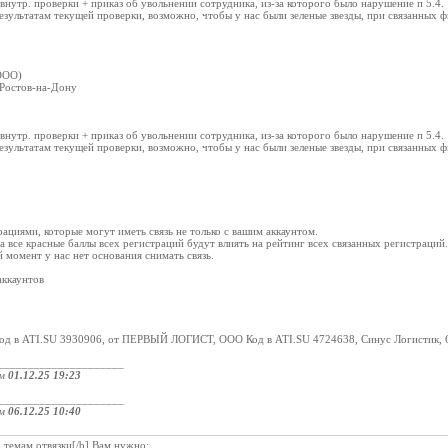
внутр. проверки + приказ об увольнении сотрудника, из-за которого было нарушение п 5.4.
зультатам текущей проверки, возможно, чтобы у нас были зеленые звезды, при связанных фи
ООО)
 Ростов-на-Дону
внутр. проверки + приказ об увольнении сотрудника, из-за которого было нарушение п 5.4.
зультатам текущей проверки, возможно, чтобы у нас были зеленые звезды, при связанных фи
трациями, которые могут иметь связь не только с вашим аккаунтом.
на все красные баллы всех регистраций будут влиять на рейтинг всех связанных регистраций
 момент у нас нет основания снимать связь.
аккаунтов
од в ATI.SU 3930906, от ПЕРВЫЙ ЛОГИСТ, ООО Код в ATI.SU 4724638, Синус Логистик, 
_____________________
ом
01.12.25 19:23
_____________________
ом
06.12.25 10:40
 темам отвязки[/b] Вам нужно: