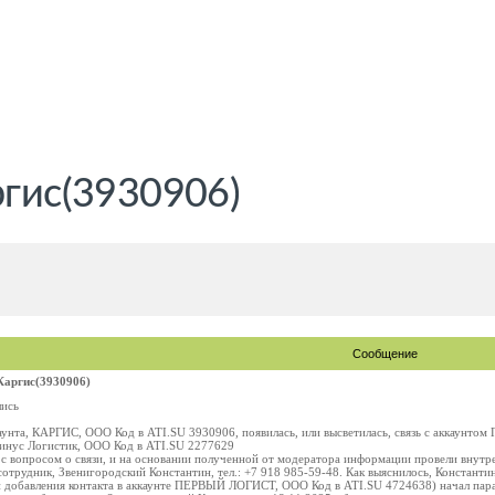
ргис(3930906)
Сообщение
Каргис(3930906)
лись
каунта, КАРГИС, ООО Код в ATI.SU 3930906, появилась, или высветилась, связь с аккаун
Синус Логистик, ООО Код в ATI.SU 2277629
 с вопросом о связи, и на основании полученной от модератора информации провели внутре
сотрудник, Звенигородский Константин, тел.: +7 918 985-59-48. Как выяснилось, Константи
и добавления контакта в аккаунте ПЕРВЫЙ ЛОГИСТ, ООО Код в ATI.SU 4724638) начал п