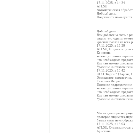
17.11.2025, в 14:24
ATI.SU
Автоматическая обработ
Добрый день.
Подскажите пожалуйста п
Добрый день.
Вам добавлена связь с р
видим, что одним челове
красных баллов на всех 
17.11.2025, в 15:38
ATI.SU, Отдел контроля 
Кристина
можно уточнить через ка
что необходимо предоста
Как нам можно оператив
Удаление контактов из 
17.11.2025, в 15:42
ООО "Каргис" (Каргис, 
Экспедитор-перевозчик,
Тимошев Игорь
Головное подразделение
можно уточнить через ка
что необходимо предоста
Как нам можно оператив
Удаление контактов из 
Мы не делим регистрации
проверке видим тех.пере
баллах связь не отобража
17.11.2025, в 16:03
ATI.SU, Отдел контроля 
Кристина