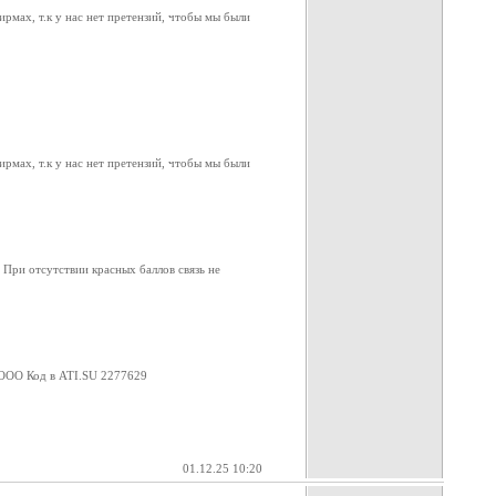
рмах, т.к у нас нет претензий, чтобы мы были
рмах, т.к у нас нет претензий, чтобы мы были
. При отсутствии красных баллов связь не
ООО Код в ATI.SU 2277629
01.12.25 10:20