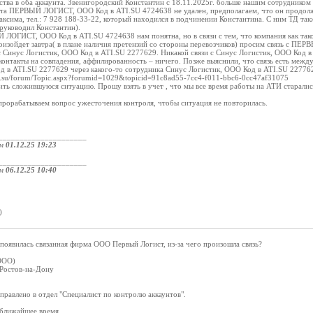
ства в оба аккаунта. Звенигородский Константин с 18.11.2025г. больше нашим сотрудником 
унта ПЕРВЫЙ ЛОГИСТ, ООО Код в ATI.SU 4724638 не удален, предполагаем, что он продолжа
сима, тел.: 7 928 188-33-22, который находился в подчинении Константина. С ним ТД так
руководил Константин).
ЛОГИСТ, ООО Код в ATI.SU 4724638 нам понятна, но в связи с тем, что компания как такова
роизойдет завтра( в плане наличия претензий со стороны перевозчиков) просим связь с П
с Синус Логистик, ООО Код в ATI.SU 2277629. Никакой связи с Синус Логистик, ООО Код 
 контакты на совпадения, аффилированность – ничего. Позже выяснили, что связь есть м
д в ATI.SU 2277629 через какого-то сотрудника Синус Логистик, ООО Код в ATI.SU 22776
ati.su/forum/Topic.aspx?forumid=1029&topicid=91c8ad55-7cc4-f011-bbc6-0cc47af31075
ть сложившуюся ситуацию. Прошу взять в учет , что мы все время работы на АТИ старали
прорабатываем вопрос ужесточения контроля, чтобы ситуация не повторилась.
_____________________
ом
01.12.25 19:23
_____________________
ом
06.12.25 10:40
:
)
оявилась связанная фирма ООО Первый Логист, из-за чего произошла связь?
ООО)
 Ростов-на-Дону
равлено в отдел "Специалист по контролю аккаунтов".
 ближайшее время.