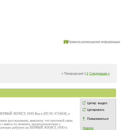
Правила размещения информации
« Предыдущая
1
2
Следующая »
Цитир. выдел.
Цитировать
том ПЕРВЫЙ ЛОГИСТ, ООО Код в ATI.SU 4724638, а
Пожаловаться
ннее расследование, выяснили, что причиной связи
н с какого-то момента, предположительно с
араллельно работать на ПЕРВЫЙ ЛОГИСТ, ООО и
Наверх