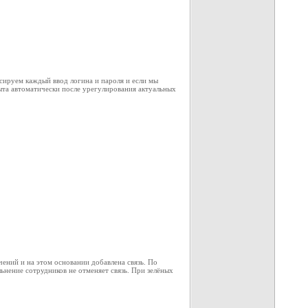
ксируем каждый ввод логина и пароля и если мы
рыта автоматически после урегулирования актуальных
чений и на этом основании добавлена связь. По
льнение сотрудников не отменяет связь. При зелёных