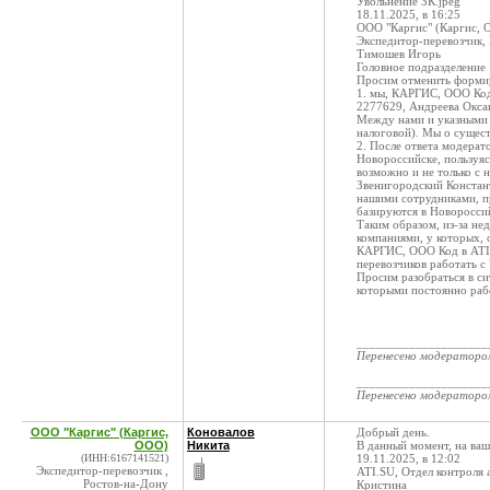
Увольнение ЗК.jpeg
18.11.2025, в 16:25
ООО "Каргис" (Каргис, 
Экспедитор-перевозчик,
Тимошев Игорь
Головное подразделение
Просим отменить формир
1. мы, КАРГИС, ООО Код
2277629, Андреева Окса
Между нами и указными 
налоговой). Мы о сущест
2. После ответа модерат
Новороссийске, пользуя
возможно и не только с
Звенигородский Констант
нашими сотрудниками, пр
базируются в Новороссий
Таким образом, из-за не
компаниями, у которых,
КАРГИС, ООО Код в ATI.
перевозчиков работать с
Просим разобраться в си
которыми постоянно раб
____________________
Перенесено модератор
____________________
Перенесено модератор
ООО "Каргис" (Каргис,
Коновалов
Добрый день.
ООО)
Никита
В данный момент, на ваш
(ИНН:6167141521)
19.11.2025, в 12:02
Экспедитор-перевозчик ,
ATI.SU, Отдел контроля 
Ростов-на-Дону
Кристина