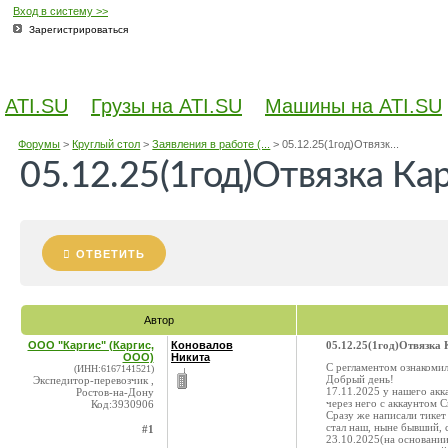
Вход в систему >>
Зарегистрироваться
ATI.SU
Грузы на ATI.SU
Машины на ATI.SU
Форумы
>
Круглый стол
>
Заявления в работе (...
>
05.12.25(1год)Отвязк...
05.12.25(1год)Отвязка Ка
ОТВЕТИТЬ
Автор
ООО "Каргис" (Каргис,
Коновалов
05.12.25(1год)Отвязка 
ООО)
Никита
С регламентом ознакоми
(ИНН:6167141521)
Добрый день!
Экспедитор-перевозчик ,
17.11.2025 у нашего ак
Ростов-на-Дону
через него с аккаунтом 
Код:3930906
Сразу же написали тикет
стал наш, ныне бывший, 
#1
23.10.2025(на основани