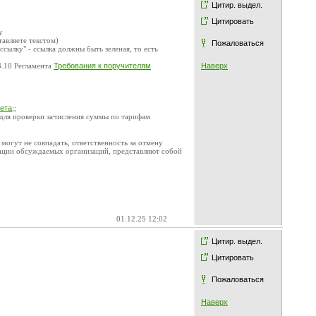
Цитир. выдел.
Цитировать
у
тавляете текстом)
Пожаловаться
 ссылку" - ссылка должны быть зеленая, то есть
3.10 Регламента
Требования к поручителям
Наверх
чета
;;
 для проверки зачисления суммы по тарифам
огут не совпадать, ответственность за отмену
ации обсуждаемых организаций, представляют собой
01.12.25 12:02
Цитир. выдел.
Цитировать
Пожаловаться
Наверх