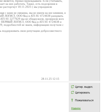
не является, Приказ прикладываем. Если учитывать,
ет на них работать. Также, есть подозрения в
же расторгнут 18.11.2025 ( мы упразднили
я с нами не связанна, мы не имеем на нее влияния, и
ЕРВЫЙ ЛОГИСТ, ООО Код в ATI.SU 4724638 разорвать.
в ATI.SU 2277629 мы не обнаружили, проверили всех
ежду ПЕРВЫЙ ЛОГИСТ, ООО Код в ATI.SU 4724638 и
29, подробностей не знаем, информацию получили с
сь поддерживать свою репутацию добросовестного
28.11.25 12:15
Цитир. выдел.
Цитировать
Пожаловаться
Наверх