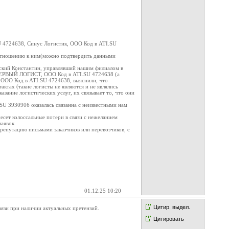
 4724638, Синус Логистик, ООО Код в ATI.SU
 отношению к ним(можно подтвердить данными
одский Константин, управлявший нашим филиалом в
с ПЕРВЫЙ ЛОГИСТ, ООО Код в ATI.SU 4724638 (а
 ООО Код в ATI.SU 4724638, выяснили, что
ктах (такие логисты не являются и не являлись
зание логистических услуг, их связывает то, что они
SU 3930906 оказалась связанна с неизвестными нам
сет колоссальные потери в связи с нежеланием
заявок.
 репутацию письмами заказчиков или перевозчиков, с
01.12.25 10:20
Цитир. выдел.
вязи при наличии актуальных претензий.
Цитировать