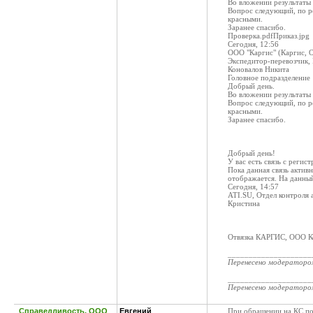
Во вложении результаты 
Вопрос следующий, по ре
красными.
Заранее спасибо.
Проверка.pdfПриказ.jpg
Сегодня, 12:56
ООО "Каргис" (Каргис, 
Экспедитор-перевозчик,
Коновалов Никита
Головное подразделение
Добрый день.
Во вложении результаты 
Вопрос следующий, по ре
красными.
Заранее спасибо.
Добрый день!
У вас есть связь с регис
Пока данная связь актив
отображается. На данный
Сегодня, 14:57
ATI.SU, Отдел контроля 
Кристина
Отвязка КАРГИС, ООО К
____________________
Перенесено модератор
____________________
Перенесено модератор
Справедливость, ООО
Евгений
При обращении на КС по