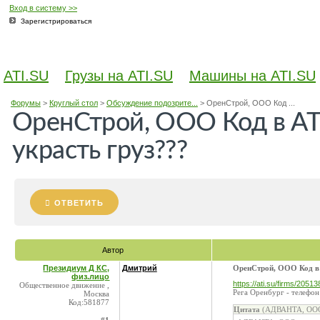
Вход в систему >>
Зарегистрироваться
ATI.SU
Грузы на ATI.SU
Машины на ATI.SU
Форумы
>
Круглый стол
>
Обсуждение подозрите...
>
ОренСтрой, ООО Код ...
ОренСтрой, ООО Код в АТ
украсть груз???
ОТВЕТИТЬ
Автор
Президиум Д КС,
Дмитрий
ОренСтрой, ООО Код в 
физ.лицо
https://ati.su/firms/20513
Общественное движение ,
Рега Оренбург - телефон
Москва
Код:581877
Цитата
(АДВАНТА, ООО 