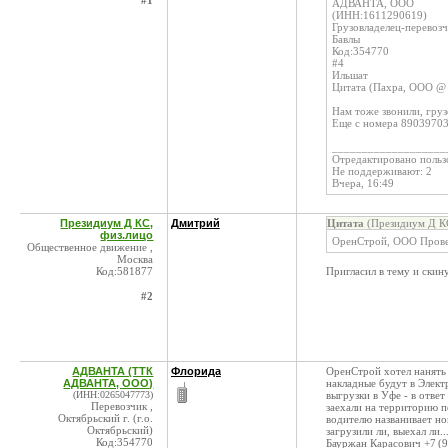
#1
АДВАНТА, ООО
(ИНН:1611290619)
Грузовладелец-перевозч
Бавлы
Код:354770
#4
Ильшат
Цитата (Пахра, ООО @ 
Нам тоже звонили, груз
Еще с номера 890397039
___________________
Отредактировано пользо
Не поддерживают: 2
Вчера, 16:49
Президиум Д КС,
Дмитрий
Цитата
(Президиум Д КС
физ.лицо
ОренСтрой, ООО Прове
Общественное движение ,
Москва
Код:581877
Пригласил в тему и скин
#2
АДВАНТА (ТТК
Флорида
ОренСтрой хотел нанять н
АДВАНТА, ООО)
накладные будут в Элект
(ИНН:0265047773)
выгрузки в Уфе - в ответ
Перевозчик ,
заехали на территорию п
Октябрьский г. (г.о.
водителю названивает но
Октябрьский)
загрузили ли, выехал ли.
Код:354770
Бауржан Карасович +7 (9