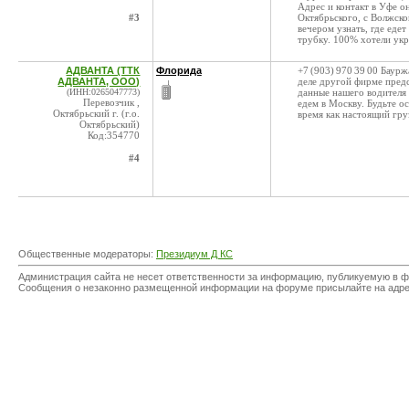
Адрес и контакт в Уфе о
#3
Октябрьского, с Волжско
вечером узнать, где едет
трубку. 100% хотели укр
АДВАНТА (ТТК
Флорида
+7 (903) 970 39 00 Баур
АДВАНТА, ООО)
деле другой фирме предс
(ИНН:0265047773)
данные нашего водителя и
Перевозчик ,
едем в Москву. Будьте о
Октябрьский г. (г.о.
время как настоящий гру
Октябрьский)
Код:354770
#4
Общественные модераторы:
Президиум Д КС
Администрация сайта не несет ответственности за информацию, публикуемую в ф
Сообщения о незаконно размещенной информации на форуме присылайте на адр