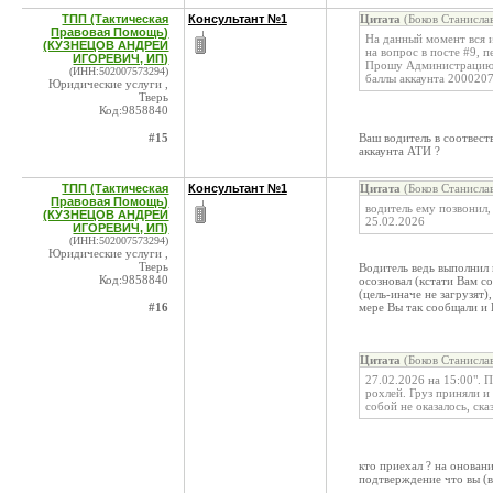
ТПП (Тактическая
Консультант №1
Цитата
(Боков Станисла
Правовая Помощь)
На данный момент вся и
(КУЗНЕЦОВ АНДРЕЙ
на вопрос в посте #9, 
ИГОРЕВИЧ, ИП)
Прошу Администрацию A
(ИНН:502007573294)
баллы аккаунта 2000207
Юридические услуги ,
Тверь
Код:9858840
#15
Ваш водитель в соотвест
аккаунта АТИ ?
ТПП (Тактическая
Консультант №1
Цитата
(Боков Станисла
Правовая Помощь)
водитель ему позвонил, 
(КУЗНЕЦОВ АНДРЕЙ
25.02.2026
ИГОРЕВИЧ, ИП)
(ИНН:502007573294)
Юридические услуги ,
Тверь
Водитель ведь выполнил 
Код:9858840
осозновал (кстати Вам 
(цель-иначе не загрузят)
#16
мере Вы так сообщали и 
Цитата
(Боков Станисла
27.02.2026 на 15:00". П
рохлей. Груз приняли и
собой не оказалось, ска
кто приехал ? на оновани
подтверждение что вы (в