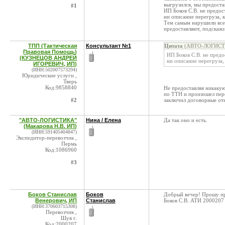
выгрузился, мы предоста
#1
ИП Боков С.В. не предос
ни описание перегруза, к
Тем самым нарушили все
предоставляют, подскажи
ТПП (Тактическая
Консультант №1
Цитата
(АВТО-ЛОГИСТИК
Правовая Помощь)
ИП Боков С.В. не предо
(КУЗНЕЦОВ АНДРЕЙ
ни описание перегруза,
ИГОРЕВИЧ, ИП)
(ИНН:502007573294)
Юридические услуги ,
Тверь
Код:9858840
Не предоставляя никакую 
по ТТН и произошел пере
#2
заключил договорные от
"АВТО-ЛОГИСТИКА"
Нина / Елена
Да так оно и есть.
(Макарова Н.В. ИП)
(ИНН:591405404847)
Экспедитор-перевозчик ,
Пермь
Код:1086960
#3
Боков Станислав
Боков
Добрый вечер! Прошу пр
Венерович, ИП
Станислав
Боков С.В. АТИ 2000207
(ИНН:370603715308)
Перевозчик ,
Шуя г.
Код:2000207