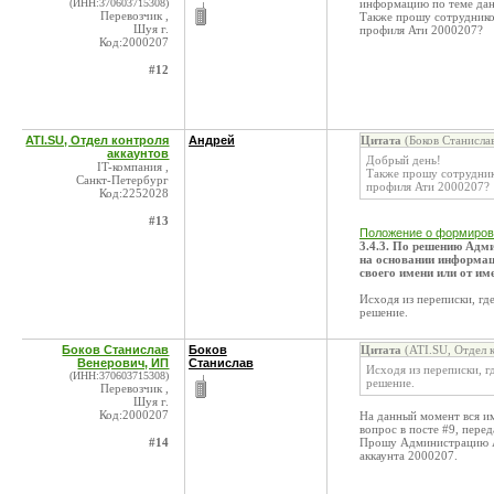
(ИНН:370603715308)
информацию по теме дан
Перевозчик ,
Также прошу сотруднико
Шуя г.
профиля Ати 2000207?
Код:2000207
#12
ATI.SU, Отдел контроля
Андрей
Цитата
(Боков Станисла
аккаунтов
Добрый день!
IT-компания ,
Также прошу сотрудник
Санкт-Петербург
профиля Ати 2000207?
Код:2252028
#13
Положение о формиров
3.4.3. По решению Адм
на основании информац
своего имени или от и
Исходя из переписки, гд
решение.
Боков Станислав
Боков
Цитата
(ATI.SU, Отдел к
Венерович, ИП
Станислав
Исходя из переписки, г
(ИНН:370603715308)
решение.
Перевозчик ,
Шуя г.
Код:2000207
На данный момент вся им
вопрос в посте #9, пере
#14
Прошу Администрацию AT
аккаунта 2000207.