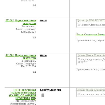
#4
ATI.SU, Отдел контроля
Алла
Цитата
(АВТО-ЛОГИСТИК
аккаунтов
ИП Боков Станислав В
IT-компания ,
Санкт-Петербург
Код:2252028
Боков Станислав Венер
#5
Приглашен в тему через 
ATI.SU, Отдел контроля
Алла
Цитата
(Боков Станисла
аккаунтов
Прошу предоставить До
IT-компания ,
2000207
Санкт-Петербург
Код:2252028
Предоставьте свою, с кем
#6
ТПП (Тактическая
Консультант №1
Цитата
(Боков Станисла
Правовая Помощь)
Прошу предоставить До
(КУЗНЕЦОВ АНДРЕЙ
ИГОРЕВИЧ, ИП)
(ИНН:502007573294)
Юридические услуги ,