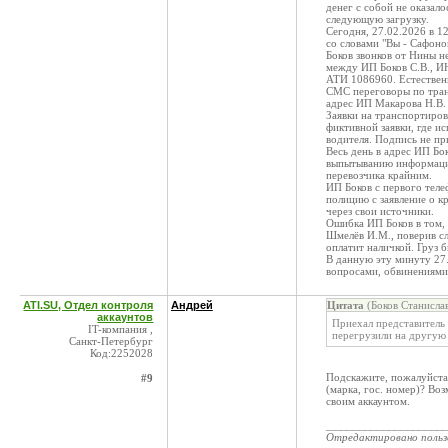
денег с собой не оказало
следующую загрузку.
Сегодня, 27.02.2026 в 1
со словами "Вы - Сафоно
Боков звонков от Нины н
между ИП Боков С.В., 
АТИ 1086960. Естественн
СМС переговоры по тран
адрес ИП Макарова Н.В.
Заявки на транспортиров
фиктивной заявки, где и
водителя. Подпись не при
Весь день в адрес ИП Бо
выпытыванию информации
перевозчика крайним.
ИП Боков с первого теле
полицию с заявление о кр
через свои источники.
Ошибка ИП Боков в том, 
Шмелёв И.М., поверив сло
оплатит наличкой. Груз 
В данную эту минуту 27
вопросами, обвинениями
ATI.SU, Отдел контроля
Андрей
Цитата
(Боков Станисла
аккаунтов
Приехал представитель 
IT-компания ,
перегрузили на другу
Санкт-Петербург
Код:2252028
Подскажите, пожалуйста
#9
(марка, гос. номер)? Во
своим аккаунтом.
____________________
Отредактировано поль