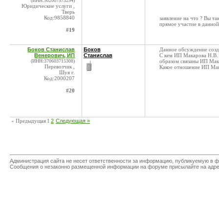
(ИНН:502007573294)
Юридические услуги ,
Тверь
Код:9858840
заявление на что ? Вы т
прямое участие в данной
#19
Боков Станислав
Боков
Данное обсуждение созда
Венерович, ИП
Станислав
С кем ИП Макарова Н.В. 
(ИНН:370603715308)
образом связаны ИП Мака
Перевозчик ,
Какое отношение ИП Мака
Шуя г.
Код:2000207
#20
« Предыдущая
1
2
Следующая »
Администрация сайта не несет ответственности за информацию, публикуемую в ф
Сообщения о незаконно размещенной информации на форуме присылайте на адр