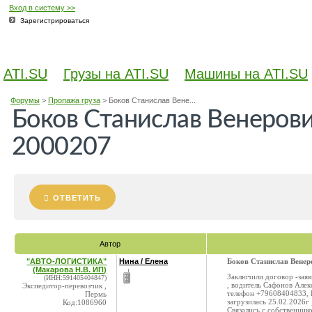
Вход в систему >>
Зарегистрироваться
ATI.SU
Грузы на ATI.SU
Машины на ATI.SU
Форумы
>
Пропажа груза
>
Боков Станислав Вене...
Боков Станислав Венерови
2000207
ОТВЕТИТЬ
Автор
"АВТО-ЛОГИСТИКА"
Нина / Елена
Боков Станислав Венер
(Макарова Н.В. ИП)
Заключили договор -заяв
(ИНН:591405404847)
, водитель Сафонов Алек
Экспедитор-перевозчик ,
телефон +79608404833,
Пермь
загрузилась 25.02.2026г 
Код:1086960
Связались с собственник