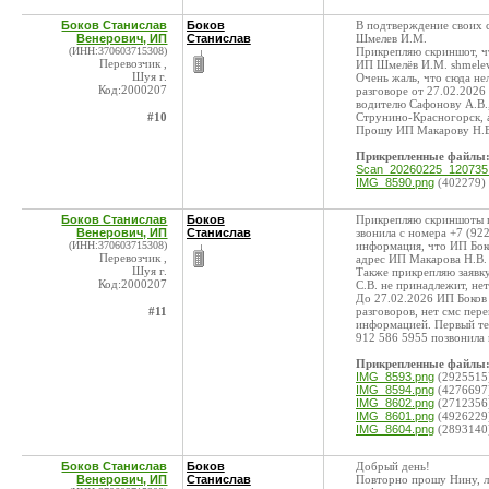
Боков Станислав
Боков
В подтверждение своих 
Венерович, ИП
Станислав
Шмелев И.М.
(ИНН:370603715308)
Прикрепляю скриншот, что
Перевозчик ,
ИП Шмелёв И.М. shmelev
Шуя г.
Очень жаль, что сюда не
Код:2000207
разговоре от 27.02.2026 
водителю Сафонову А.В.,
#10
Струнино-Красногорск, 
Прошу ИП Макарову Н.В. 
Прикрепленные файлы
Scan_20260225_120735.
IMG_8590.png
(402279)
Боков Станислав
Боков
Прикрепляю скриншоты п
Венерович, ИП
Станислав
звонила с номера +7 (92
(ИНН:370603715308)
информация, что ИП Бок
Перевозчик ,
адрес ИП Макарова Н.В.
Шуя г.
Также прикрепляю заявку
Код:2000207
С.В. не принадлежит, не
До 27.02.2026 ИП Боков 
#11
разговоров, нет смс пер
информацией. Первый те
912 586 5955 позвонила 
Прикрепленные файлы
IMG_8593.png
(2925515
IMG_8594.png
(4276697
IMG_8602.png
(2712356
IMG_8601.png
(4926229
IMG_8604.png
(2893140
Боков Станислав
Боков
Добрый день!
Венерович, ИП
Станислав
Повторно прошу Нину, л