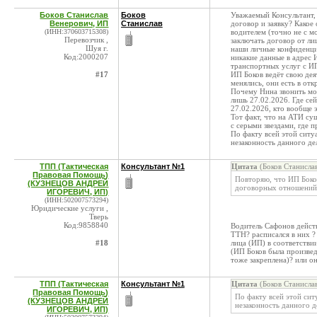
Боков Станислав
Боков
Уважаемый Консультант, 
Венерович, ИП
Станислав
договор и заявку? Какое 
(ИНН:370603715308)
водителем (точно не с м
Перевозчик ,
заключать договор от ли
Шуя г.
наши личные конфиденци
Код:2000207
никакие данные в адрес
транспортных услуг с И
#17
ИП Боков ведёт свою деят
менялись, они есть в от
Почему Нина звонить мое
лишь 27.02.2026. Где се
27.02.2026, кто вообще 
Тот факт, что на АТИ су
с серыми звездами, где п
По факту всей этой ситу
незаконность данного д
ТПП (Тактическая
Консультант №1
Цитата
(Боков Станисла
Правовая Помощь)
Повторяю, что ИП Боко
(КУЗНЕЦОВ АНДРЕЙ
договорных отношений 
ИГОРЕВИЧ, ИП)
(ИНН:502007573294)
Юридические услуги ,
Тверь
Код:9858840
Водитель Сафонов действ
ТТН? расписался в них ?
#18
лица (ИП) в соответстви
(ИП Боков была произведе
тоже закреплена)? или о
ТПП (Тактическая
Консультант №1
Цитата
(Боков Станисла
Правовая Помощь)
По факту всей этой сит
(КУЗНЕЦОВ АНДРЕЙ
незаконность данного 
ИГОРЕВИЧ, ИП)