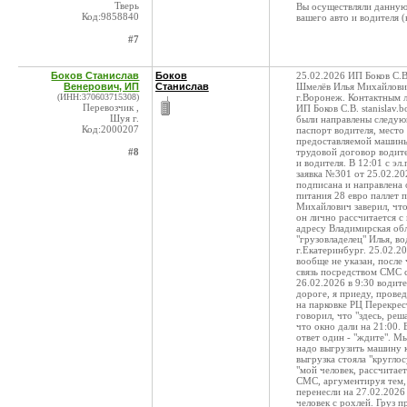
Тверь
Вы осуществляли данную 
Код:9858840
вашего авто и водителя (
#7
Боков Станислав
Боков
25.02.2026 ИП Боков С.В
Венерович, ИП
Станислав
Шмелёв Илья Михайлович
(ИНН:370603715308)
г.Воронеж. Контактным л
Перевозчик ,
ИП Боков С.В. stanislav.
Шуя г.
были направлены следующ
Код:2000207
паспорт водителя, место 
предоставляемой машины
#8
трудовой договор водит
и водителя. В 12:01 с эл
заявка №301 от 25.02.20
подписана и направлена
питания 28 евро паллет 
Михайлович заверил, что
он лично рассчитается с
адресу Владимирская обл
"грузовладелец" Илья, во
г.Екатеринбург. 25.02.20
вообще не указан, после 
связь посредством СМС 
26.02.2026 в 9:30 водите
дороге, я приеду, прове
на парковке РЦ Перекрест
говорил, что "здесь, реш
что окно дали на 21:00. 
ответ один - "ждите". М
надо выгрузить машину к
выгрузка стояла "круглос
"мой человек, рассчитае
СМС, аргументируя тем, 
перенесли на 27.02.2026 
человек с рохлей. Груз 