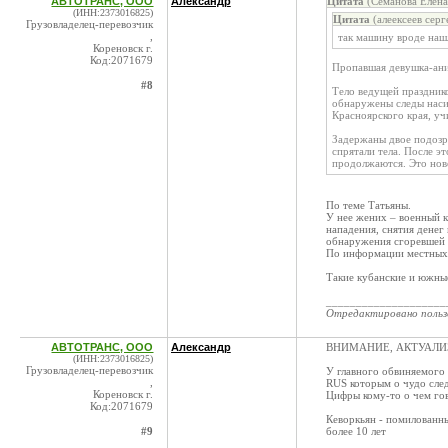
АВТОТРАНС, ООО
Александр
Цитата
(Семанова Елена
(ИНН:2373016825)
Цитата
(алеексеев серг
Грузовладелец-перевозчик
,
так машину вроде на
Кореновск г.
Код:2071679
Пропавшая девушка-ани
#8
Тело ведущей праздник
обнаружены следы насил
Красноярского края, уч
Задержаны двое подозре
спрятали тела. После э
продолжаются. Это ново
По теме Татьяны.
У нее жених – военный к
нападения, снятия денег
обнаружения сгоревшей 
По информации местных,
Такие кубанские и южные
____________________
Отредактировано поль
АВТОТРАНС, ООО
Александр
ВНИМАНИЕ, АКТУАЛИЗА
(ИНН:2373016825)
Грузовладелец-перевозчик
У главного обвиняемого 
,
RUS которым о чудо сле
Кореновск г.
Цифры кому-то о чем гов
Код:2071679
Кеворкьян - помилованн
#9
более 10 лет