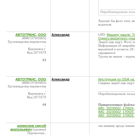
___________________
Отредактировано пол
Хорошо бы фото этих лю
водителя.
АВТОТРАНС, ООО
Александр
UPD:
Машину нашли. То
(ИНН:2373016825)
Одного вероятного упы
Грузовладелец-перевозчик
Людей еще ищут. Фото по
,
Информация об аварийно
Кореновск г.
вероятной в полночь 28-
Код:2071679
скрываются.
Трупы не нашли – надежд
#3
АВТОТРАНС, ООО
Александр
Инструкция по ОБЖ на
(ИНН:2373016825)
Сыщики людей еще ищут 
Грузовладелец-перевозчик
,
____________________
Кореновск г.
Отредактировано поль
Код:2071679
#4
Прикрепленные файлы
IMG_20230502_170924_
IMG_20230502_170925_
IMG_20230502_170925_
алеексеев сергей
так машину вроде нашли
анатольевич
(удалена)
Перевозчик ,