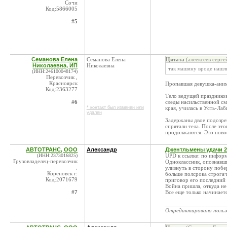
Сочи
Код:5866005
#5
Семанова Елена
Семанова Елена
Цитата
(алеексеев серге
Николаевна, ИП
Николаевна
так машину вроде наш
(ИНН:246100048174)
Перевозчик ,
Красноярск
Пропавшая девушка-аним
Код:2363277
Тело ведущей празднико
#6
следы насильственной см
* контакт был изменен или
края, училась в Усть-Ла
удален
Задержаны двое подозрев
спрятали тела. После эт
продолжаются. Это новос
АВТОТРАНС, ООО
Александр
Джентльмены удачи 2
(ИНН:2373016825)
UPD к ссылке: по информ
Грузовладелец-перевозчик
Одноклассник, опознавш
,
улизнуть в сторону побе
Кореновск г.
больше полсрока строгача
Код:2071679
приговор его последний 
Война пришла, откуда не
#7
Все еще только начинаетс
____________________
Отредактировано поль