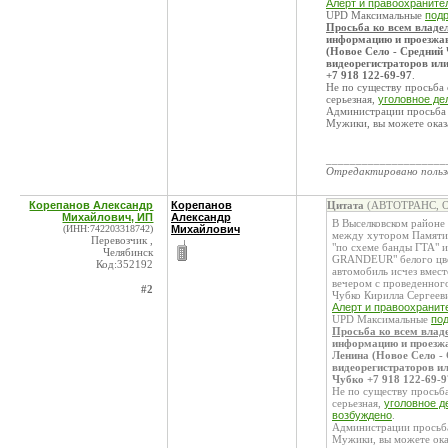
Алерт и правоохраните
UPD Максимальные
подр
Просьба ко всем владе
информацию и проезжавш
(Новое Село - Средний 
видеорегистраторов ил
+7 918 122-69-97
.
Не по существу просьба 
серьезная,
уголовное де
Администрации просьба т
Мужики, вы можете оказ
____________________
Отредактировано поль
Корепанов Александр
Корепанов
Цитата
(АВТОТРАНС, ОО
Михайлович, ИП
Александр
В Выселковском районе 
(ИНН:742203318742)
Михайлович
между хутором Памяти 
Перевозчик ,
"по схеме банды ГТА" 
Челябинск
GRANDEUR" белого цвет
Код:352192
автомобиль исчез вмест
вечером с проведенного
#2
Чубко Кирилла Сергеев
Алерт и правоохранит
UPD Максимальные
по
Просьба ко всем влад
информацию и проезжав
Ленина (Новое Село -
видеорегистраторов и
Чубко +7 918 122-69-9
Не по существу просьба
серьезная,
уголовное д
возбуждено
.
Администрации просьба 
Мужики, вы можете ока