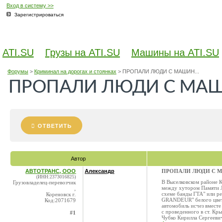
Вход в систему >>
Зарегистрироваться
ATI.SU
Грузы на ATI.SU
Машины на ATI.SU
Форумы
>
Криминал на дорогах и стоянках
>
ПРОПАЛИ ЛЮДИ С МАШИН...
ПРОПАЛИ ЛЮДИ С МА
ОТВЕТИТЬ
Автор
АВТОТРАНС, ООО
Александр
ПРОПАЛИ ЛЮДИ С 
(ИНН:2373016825)
В Выселковском районе К
Грузовладелец-перевозчик
между хутором Памяти Ле
,
схеме банды ГТА" или р
Кореновск г.
GRANDEUR" белого цвета
Код:2071679
автомобиль исчез вместе
с проведенного в ст. Кр
#1
Чубко Кирилла Сергееви