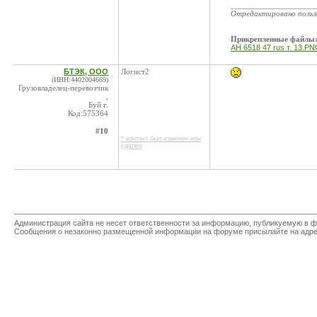
____________________
Отредактировано поль
Прикрепленные файлы
АН 6518 47 rus т. 13.P
БТЭК, ООО
Логист2
(ИНН:4402004669)
Грузовладелец-перевозчик
,
Буй г.
Код:575364
#10
* контакт был изменен или
удален
Администрация сайта не несет ответственности за информацию, публикуемую в ф
Сообщения о незаконно размещенной информации на форуме присылайте на адр