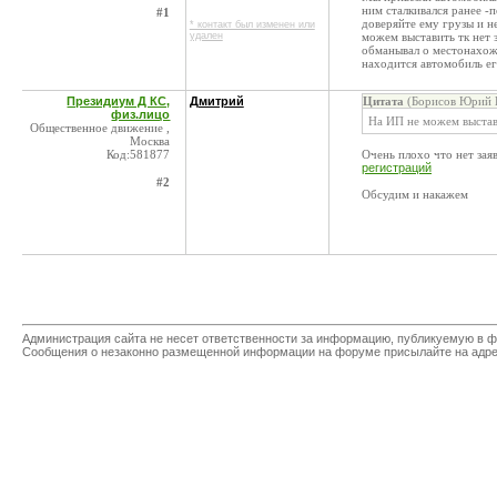
ним сталкивался ранее -
#1
доверяйте ему грузы и н
* контакт был изменен или
удален
можем выставить тк нет 
обманывал о местонахожд
находится автомобиль ег
Президиум Д КС,
Дмитрий
Цитата
(Борисов Юрий В
физ.лицо
На ИП не можем выстави
Общественное движение ,
Москва
Код:581877
Очень плохо что нет зая
регистраций
#2
Обсудим и накажем
Администрация сайта не несет ответственности за информацию, публикуемую в ф
Сообщения о незаконно размещенной информации на форуме присылайте на адр