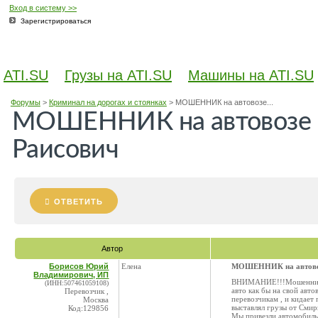
Вход в систему >>
Зарегистрироваться
ATI.SU
Грузы на ATI.SU
Машины на ATI.SU
Форумы
>
Криминал на дорогах и стоянках
>
МОШЕННИК на автовозе...
МОШЕННИК на автовозе 
Раисович
ОТВЕТИТЬ
Автор
Борисов Юрий
Елена
МОШЕННИК на автовоз
Владимирович, ИП
ВНИМАНИЕ!!!Мошенник Ма
(ИНН:507461059108)
авто как бы на свой авто
Перевозчик ,
перевозчикам , и кидает
Москва
выставлял грузы от Сми
Код:129856
Мы привезли автомобиль 