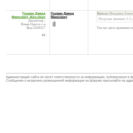
Гоцман Давид
Гоцман Давид
Цитата
(Кондаков Алекс
Маркович, физ.лицо
Маркович
Погрузка занимает 1-2 
Диспетчер ,
Новая Одесса г-к
Код:2426327
Так где здесь криминал
#2
Администрация сайта не несет ответственности за информацию, публикуемую в ф
Сообщения о незаконно размещенной информации на форуме присылайте на адр