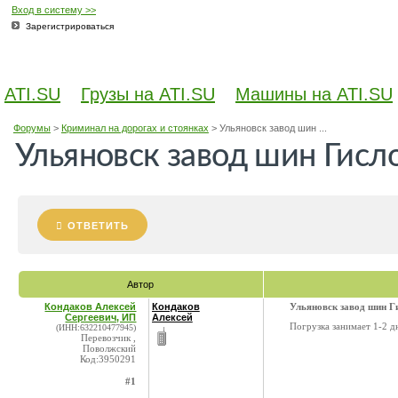
Вход в систему >>
Зарегистрироваться
ATI.SU
Грузы на ATI.SU
Машины на ATI.SU
Форумы
>
Криминал на дорогах и стоянках
>
Ульяновск завод шин ...
Ульяновск завод шин Гисл
ОТВЕТИТЬ
Автор
Кондаков Алексей
Кондаков
Ульяновск завод шин Г
Сергеевич, ИП
Алексей
Погрузка занимает 1-2 д
(ИНН:632210477945)
Перевозчик ,
Поволжский
Код:3950291
#1