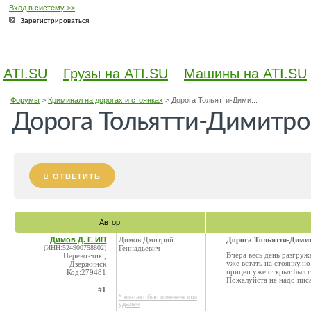
Вход в систему >>
Зарегистрироваться
ATI.SU
Грузы на ATI.SU
Машины на ATI.SU
Форумы
>
Криминал на дорогах и стоянках
>
Дорога Тольятти-Дими...
Дорога Тольятти-Димитро
ОТВЕТИТЬ
Автор
Димов Д. Г. ИП
Димов Дмитрий
Дорога Тольятти-Дими
(ИНН:524900758802)
Геннадьевич
Вчера весь день разгруж
Перевозчик ,
уже встать на стоянку,но
Дзержинск
прицеп уже открыт.Был г
Код:279481
Пожалуйста не надо писа
#1
* контакт был изменен или
удален