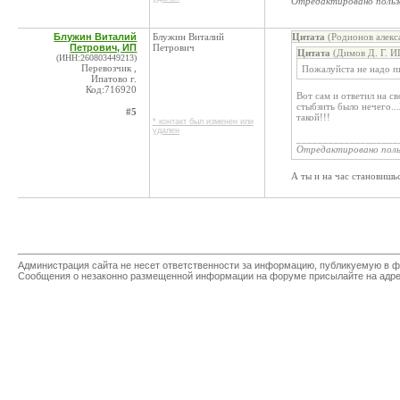
Отредактировано поль
Блужин Виталий
Блужин Виталий
Цитата
(Родионов алекс
Петрович, ИП
Петрович
Цитата
(Димов Д. Г. И
(ИНН:260803449213)
Перевозчик ,
Пожалуйста не надо п
Ипатово г.
Код:716920
Вот сам и ответил на св
стыбзить было нечего..
#5
такой!!!
* контакт был изменен или
удален
___________________
Отредактировано пол
А ты и на час становишь
Администрация сайта не несет ответственности за информацию, публикуемую в ф
Сообщения о незаконно размещенной информации на форуме присылайте на адр