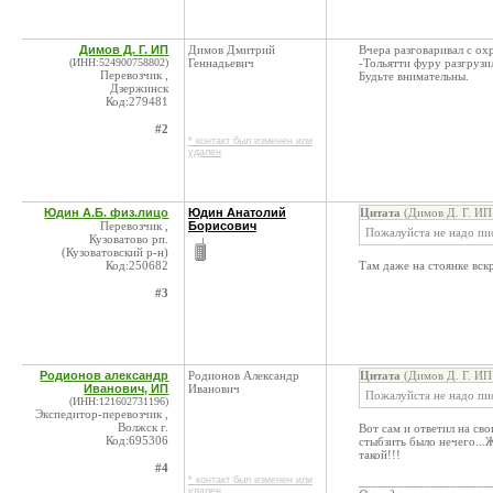
Димов Д. Г. ИП
Димов Дмитрий
Вчера разговаривал с ох
(ИНН:524900758802)
Геннадьевич
-Тольятти фуру разгрузи
Перевозчик ,
Будьте внимательны.
Дзержинск
Код:279481
#2
* контакт был изменен или
удален
Юдин А.Б. физ.лицо
Юдин Анатолий
Цитата
(Димов Д. Г. ИП
Перевозчик ,
Борисович
Пожалуйста не надо пис
Кузоватово рп.
(Кузоватовский р-н)
Код:250682
Там даже на стоянке вс
#3
Родионов александр
Родионов Александр
Цитата
(Димов Д. Г. ИП
Иванович, ИП
Иванович
Пожалуйста не надо пис
(ИНН:121602731196)
Экспедитор-перевозчик ,
Волжск г.
Вот сам и ответил на сво
Код:695306
стыбзить было нечего...
такой!!!
#4
* контакт был изменен или
____________________
удален